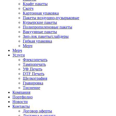
Крафт пакеты
Скотч
Картонная упаковка
Пакеты воздушно-пузырьковые
Курьерские пакеты
Полипропиленовые пакеты
Вакуумные пакеты
Зип-лок пакеты/слайдеры
Гибкая упаковка
Мерч
Мерч
Услуги
Флексопечать
Тампопечать
УФ Печать
DTF Печать
Шелкография
Гравировка
Тиснение
Компания
Портфолио
Новости
Контакты
Договор оферты
Доставка и оплата