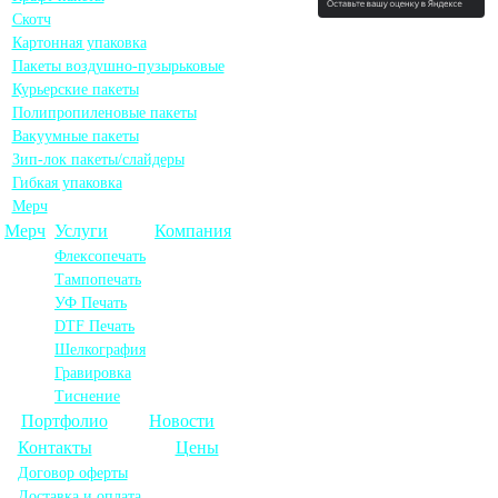
Скотч
Картонная упаковка
Пакеты воздушно-пузырьковые
Курьерские пакеты
Полипропиленовые пакеты
Вакуумные пакеты
Зип-лок пакеты/слайдеры
Гибкая упаковка
Мерч
Мерч
Услуги
Компания
Флексопечать
Тампопечать
УФ Печать
DTF Печать
Шелкография
Гравировка
Тиснение
Портфолио
Новости
Контакты
Цены
Договор оферты
Доставка и оплата