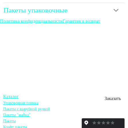
Пакеты упаковочные
Политика конфиденциальности
Гарантия и возврат
г. Москва, Семёновская
набережная, 2/1с1
+7 (993) 600-52-32
mail@beltona.ru
Каталог
Заказать
Упаковочная пленка
Пакеты с вырубной ручкой
Пакеты "майка"
Пакеты
Крафт пакеты